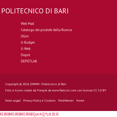
POLITECNICO DI BARI
Web Mail
Catalogo dei prodotti della Ricerca
UGov
U-Budget
U-Web
Depot
DEPOTLAB
Copyright © 2026. DMMM - Politecnico di Bari.
Foto e Icone create da
Freepik
da
www.flaticon.com
con licenza
CC 3.0 BY
Note Legali
Privacy Policy e Cookies
WebMaster
Home
旺商聊
旺商聊
旺商聊
QuickQ
汽水音乐