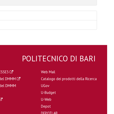
POLITECNICO DI BARI
a ESSE3
Web Mail
a del DMMM
Catalogo dei prodotti della Ricerca
i del DMMM
UGov
U-Budget
U-Web
Depot
DEPOTLAB