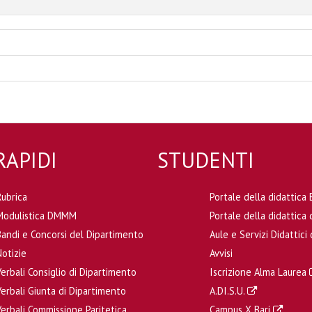
RAPIDI
STUDENTI
Rubrica
Portale della didattic
Modulistica DMMM
Portale della didattic
Bandi e Concorsi del Dipartimento
Aule e Servizi Didattic
Notizie
Avvisi
Verbali Consiglio di Dipartimento
Iscrizione Alma Laurea
Verbali Giunta di Dipartimento
A.DI.S.U.
Verbali Commissione Paritetica
Campus X Bari