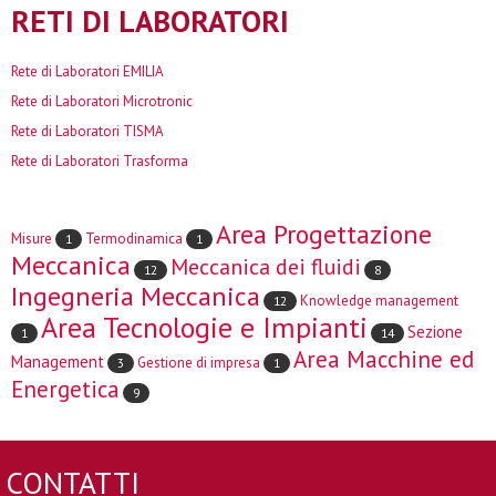
RETI DI LABORATORI
Rete di Laboratori EMILIA
Rete di Laboratori Microtronic
Rete di Laboratori TISMA
Rete di Laboratori Trasforma
Area Progettazione
Misure
Termodinamica
1
1
Meccanica
Meccanica dei fluidi
12
8
Ingegneria Meccanica
Knowledge management
12
Area Tecnologie e Impianti
Sezione
1
14
Area Macchine ed
Management
Gestione di impresa
3
1
Energetica
9
CONTATTI